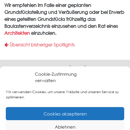
Wir empfehlen im Falle einer geplanten
Grundstücksteilung und Veräußerung oder bei Erwerb
eines geteilten Grundstücks frühzeitig das
Baulastenverzeichnis einzusehen und den Rat eines
Architekten
einzuholen.
Übersicht bisheriger Spotlights
RANDOLF HERGENHAN - BÜRO FÜR ARCHITEKTUR
UND BRANDSCHUTZ
Cookie-Zustimmung
verwalten
Freischaffender Architekt- Dipl.-Ing.(FH) - Geprüfter Sachverständiger für
vorbeugenden Brandschutz (EIPOS)
Wir verwenden Cookies, um unsere Website und unseren Service zu
Barkauer Str. 56 - 58 - 24145 Kiel - Tel: 0431 - 2 00 58-
optimieren.
30 - www.brandschutz-kiel.de
Cookies akzeptieren
Ablehnen