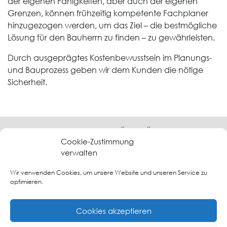
der eigenen Fähigkeiten, aber auch der eigenen
Grenzen, können frühzeitig kompetente Fachplaner
hinzugezogen werden, um das Ziel – die bestmögliche
Lösung für den Bauherrn zu finden – zu gewährleisten.
Durch ausgeprägtes Kostenbewusstsein im Planungs-
und Bauprozess geben wir dem Kunden die nötige
Sicherheit.
RANDOLF HERGENHAN - BÜRO FÜR ARCHITEKTUR
UND BRANDSCHUTZ
Cookie-Zustimmung
verwalten
Freischaffender Architekt- Dipl.-Ing.(FH) - Geprüfter Sachverständiger für
vorbeugenden Brandschutz (EIPOS)
Wir verwenden Cookies, um unsere Website und unseren Service zu
Barkauer Str. 56 - 58 - 24145 Kiel - Tel: 0431 - 2 00 58-
optimieren.
30 - www.brandschutz-kiel.de
Cookies akzeptieren