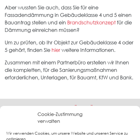
Aber wussten Sie auch, dass Sie für eine
Fassadendämmung in Gebäudeklasse 4 und 5 einen
Bauantrag stellen und ein
Brandschutzkonzept
für die
Dämmung einreichen müssen?
Um zu prüfen, ob Ihr Objekt zur Gebäudeklasse 4 oder
5 gehört, finden Sie
hier
weitere Informationen.
Zusammen mit einem Partnerbüro erstellen wir Ihnen
die kompletten, für die Sanierungsmaßnahmen
erforderlichen, Unterlagen, für Bauamt, KfW und Bank.
RANDOLF HERGENHAN - BÜRO FÜR ARCHITEKTUR
UND BRANDSCHUTZ
Cookie-Zustimmung
verwalten
Freischaffender Architekt- Dipl.-Ing.(FH) - Geprüfter Sachverständiger für
vorbeugenden Brandschutz (EIPOS)
Wir verwenden Cookies, um unsere Website und unseren Service zu
Barkauer Str. 56 - 58 - 24145 Kiel - Tel: 0431 - 2 00 58-
optimieren.
30 - www.brandschutz-kiel.de