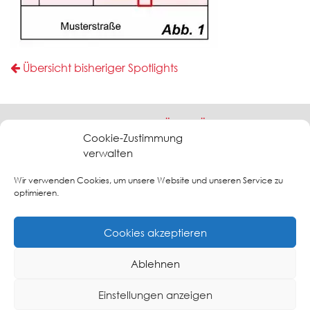
Übersicht bisheriger Spotlights
RANDOLF HERGENHAN - BÜRO FÜR ARCHITEKTUR
UND BRANDSCHUTZ
Cookie-Zustimmung
verwalten
Freischaffender Architekt- Dipl.-Ing.(FH) - Geprüfter Sachverständiger für
vorbeugenden Brandschutz (EIPOS)
Wir verwenden Cookies, um unsere Website und unseren Service zu
Barkauer Str. 56 - 58 - 24145 Kiel - Tel: 0431 - 2 00 58-
optimieren.
30 - www.brandschutz-kiel.de
Cookies akzeptieren
Ablehnen
Einstellungen anzeigen
IMPRESSUM
DATENSCHUTZERKLÄRUNG
COOKIE-RICHTLINIE