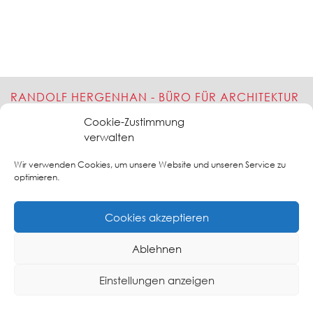
RANDOLF HERGENHAN - BÜRO FÜR ARCHITEKTUR
UND BRANDSCHUTZ
Cookie-Zustimmung
verwalten
Freischaffender Architekt- Dipl.-Ing.(FH) - Geprüfter Sachverständiger für
vorbeugenden Brandschutz (EIPOS)
Barkauer Str. 56 - 58 - 24145 Kiel - Tel: 0431 - 2 00 58-
Wir verwenden Cookies, um unsere Website und unseren Service zu
30 - www.brandschutz-kiel.de
optimieren.
Cookies akzeptieren
Ablehnen
IMPRESSUM
DATENSCHUTZERKLÄRUNG
COOKIE-RICHTLINIE
Einstellungen anzeigen
(EU)