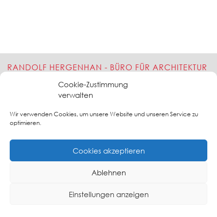
RANDOLF HERGENHAN - BÜRO FÜR ARCHITEKTUR
UND BRANDSCHUTZ
Cookie-Zustimmung
verwalten
Freischaffender Architekt- Dipl.-Ing.(FH) - Geprüfter Sachverständiger für
vorbeugenden Brandschutz (EIPOS)
Barkauer Str. 56 - 58 - 24145 Kiel - Tel: 0431 - 2 00 58-
Wir verwenden Cookies, um unsere Website und unseren Service zu
30 - www.brandschutz-kiel.de
optimieren.
Cookies akzeptieren
Ablehnen
IMPRESSUM
DATENSCHUTZERKLÄRUNG
COOKIE-RICHTLINIE
Einstellungen anzeigen
(EU)